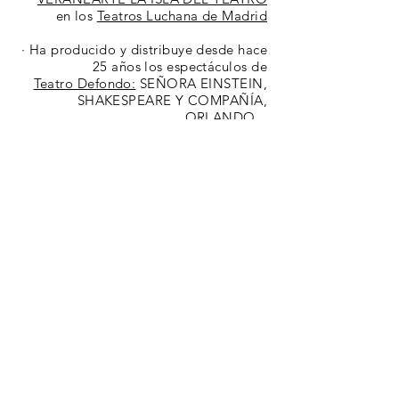
en los
Teatros Luchana de Madrid
· Ha p
roducido y distribuye desde hace
25 años los espectáculos
de
Teatro Defondo:
SEÑORA EINSTEIN,
SHAKESPEARE Y COMPAÑÍA,
ORLANDO...
Bienvenid_s a la página web de
Pablo Huetos​
Aquí podréis encontrar fotos, vídeos e
información sobre este actor madrileño,
cofundador, productor y distribuidor
de
Teatro defondo
y de
Producciones
Señora Rojo
Ver Videobook